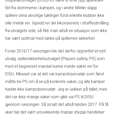
Disiplinærutvalget (DISU) lot være å rette opp åpenbare
feil fra dommerne i kampen, og i andre tilfeller slapp
spillere unna alvorlige taklinger fordi enkelte klubber ikke
ville melde inn. Ispedd en del inkonsevens i straffeutmåling
fra utvalgets side, så fikk man altså en situasjon som ikke
har vært optimal med tanke på spillernes sikkerhet.
Foran 2016/17-sesongen ble det derfor opprettet et nytt
utvalg, spillersikkerhetsutvalget (Players safety, PS) som
med et begrenset mandat kunne melde saker inn for
DISU. Minuset var at det var kampobservatør som først
måtte be PS om å se på konkrete saker, og alle kamper
hadde ikke kampobservatør. Jeg er usikker på tallet, men
det var ikke mange saker som gikk via PS til DISU
gjennom sesongen. Så smalt det altså høsten 2017. På få
uker har det vært urovekkende mange stygge hendelser