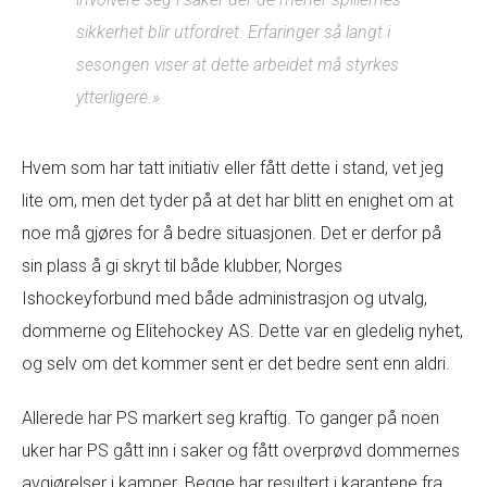
sikkerhet blir utfordret. Erfaringer så langt i
sesongen viser at dette arbeidet må styrkes
ytterligere.»
Hvem som har tatt initiativ eller fått dette i stand, vet jeg
lite om, men det tyder på at det har blitt en enighet om at
noe må gjøres for å bedre situasjonen. Det er derfor på
sin plass å gi skryt til både klubber, Norges
Ishockeyforbund med både administrasjon og utvalg,
dommerne og Elitehockey AS. Dette var en gledelig nyhet,
og selv om det kommer sent er det bedre sent enn aldri.
Allerede har PS markert seg kraftig. To ganger på noen
uker har PS gått inn i saker og fått overprøvd dommernes
avgjørelser i kamper. Begge har resultert i karantene fra