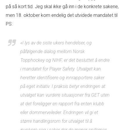
på så kort tid. Jeg skal ikke gå inn i de konkrete sakene,
men 18. oktober kom endelig det utvidede mandatet til
PS:
«I lys av de siste ukers hendelser, og
påfølgende dialog mellom Norsk
Topphockey og NIHF, er det besluttet å endre
i mandatet for Player Safety. Utvalget kan
heretter identifisere og innrapportere saker
på eget initiativ. I praksis betyr endringen at
utvalget kan vurdere situasjoner fra GET uten
at det foreligger en rapport fra enten klubb
eller dommerveileder. Endringen vil gi et
større handlingsrom for utvalget til å
involvere seg i saker der de mener spillernes