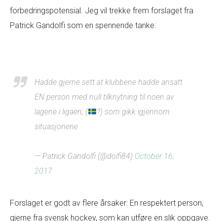
forbedringspotensial. Jeg vil trekke frem forslaget fra
Patrick Gandolfi som en spennende tanke:
Hadde gjerne sett at klubbene hadde ansatt
EN person med null tilknytning til noen av
lagene i ligaen, (
?) som gikk igjennom
situasjonene
— Patrick Gandolfi (@dolfi84)
October 16,
2017
Forslaget er godt av flere årsaker: En respektert person,
gjerne fra svensk hockey, som kan utføre en slik oppgave.