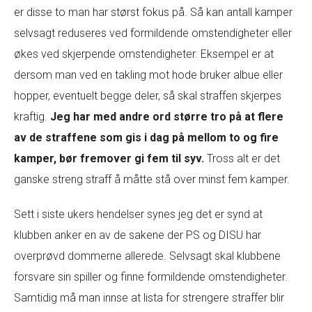
er disse to man har størst fokus på. Så kan antall kamper
selvsagt reduseres ved formildende omstendigheter eller
økes ved skjerpende omstendigheter. Eksempel er at
dersom man ved en takling mot hode bruker albue eller
hopper, eventuelt begge deler, så skal straffen skjerpes
kraftig.
Jeg har med andre ord større tro på at flere
av de straffene som gis i dag på mellom to og fire
kamper, bør fremover gi fem til syv.
Tross alt er det
ganske streng straff å måtte stå over minst fem kamper.
Sett i siste ukers hendelser synes jeg det er synd at
klubben anker en av de sakene der PS og DISU har
overprøvd dommerne allerede. Selvsagt skal klubbene
forsvare sin spiller og finne formildende omstendigheter.
Samtidig må man innse at lista for strengere straffer blir