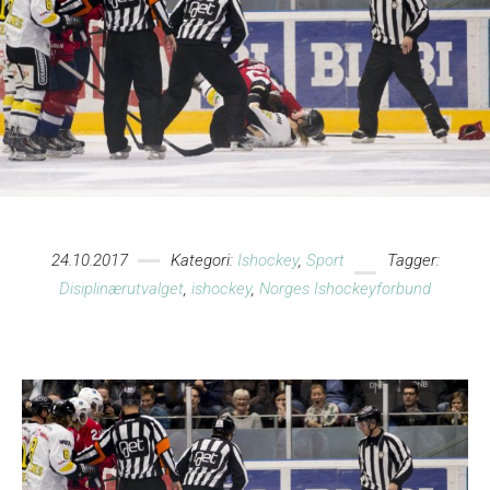
24.10.2017
Kategori:
Ishockey
,
Sport
Tagger:
Disiplinærutvalget
,
ishockey
,
Norges Ishockeyforbund