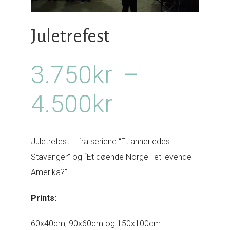
Juletrefest
3.750
kr
–
Prisområd
4.500
kr
3.750kr
Juletrefest – fra seriene “Et annerledes
til
Stavanger” og “Et døende Norge i et levende
Amerika?”
4.500kr
Prints:
60x40cm, 90x60cm og 150x100cm