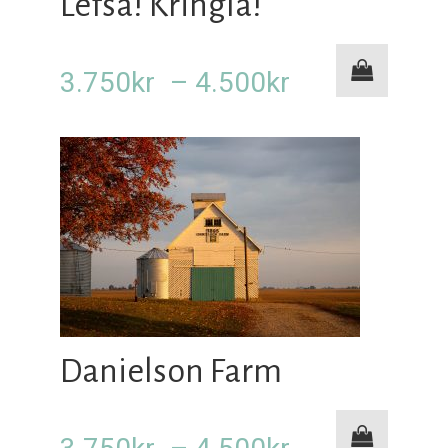
Lefsa! Kringla!
Prisområde:
3.750
kr
–
4.500
kr
3.750kr
til
4.500kr
Danielson Farm
Prisområde: