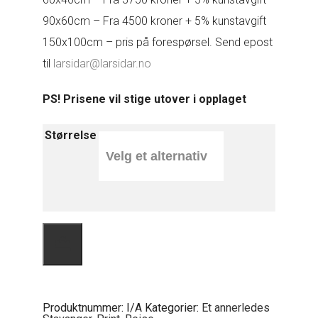
90x60cm – Fra 4500 kroner + 5% kunstavgift
150x100cm – pris på forespørsel. Send epost
til
larsidar@larsidar.no
PS! Prisene vil stige utover i opplaget
Størrelse
Juletrefest
antall
Produktnummer:
I/A
Kategorier:
Et annerledes