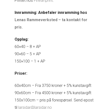
Printet hos
Fineartprint
.
Innramming: Anbefaler innramming hos
Lenas Rammeverksted – ta kontakt for
pris.
Opplag:
60×40 – 8 + AP
90×60 – 5 + AP
150×100 – 1 + AP
Priser:
60x40cm – Fra 3750 kroner + 5% kunstavgift
90x60cm – Fra 4500 kroner + 5% kunstavgift
150x100cm – pris på forespørsel. Send epost
til
larsidar@larsidar.no