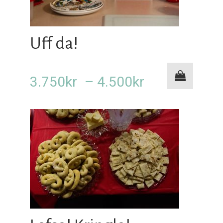
Uff da!
Prisområde:
3.750
kr
–
4.500
kr
3.750kr
til
4.500kr