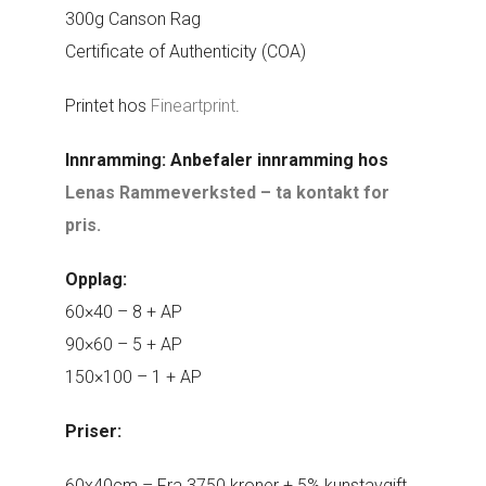
300g Canson Rag
Certificate of Authenticity (COA)
Printet hos
Fineartprint
.
Innramming: Anbefaler innramming hos
Lenas Rammeverksted – ta kontakt for
pris.
Opplag:
60×40 – 8 + AP
90×60 – 5 + AP
150×100 – 1 + AP
Priser:
60x40cm – Fra 3750 kroner + 5% kunstavgift