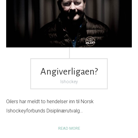
Angiverligaen?
Ishockey
Oilers har meldt to hendelser inn til Norsk
Ishockeyforbunds Disiplinærutvalg…
READ MORE