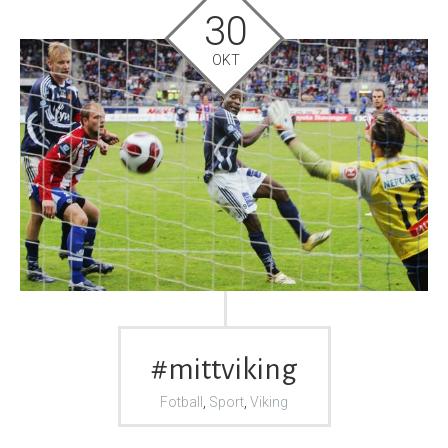
30
OKT
#mittviking
Fotball
,
Sport
,
Viking