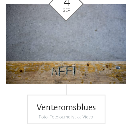
4
SEP
Venteromsblues
Foto
,
Fotojournalistikk
,
Video