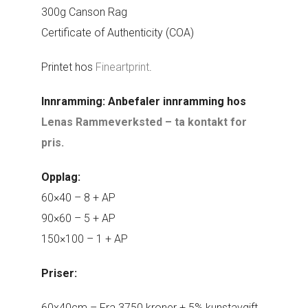
300g Canson Rag
Certificate of Authenticity (COA)
Printet hos
Fineartprint
.
Innramming: Anbefaler innramming hos
Lenas Rammeverksted – ta kontakt for
pris.
Opplag:
60×40 – 8 + AP
90×60 – 5 + AP
150×100 – 1 + AP
Priser:
60x40cm – Fra 3750 kroner + 5% kunstavgift