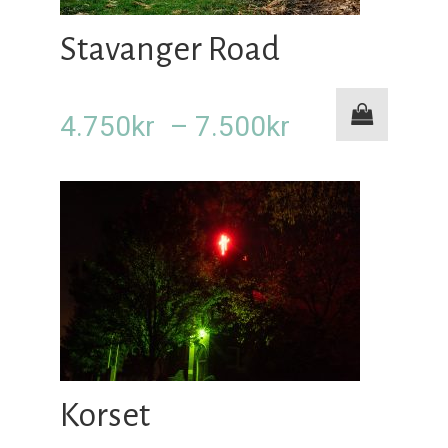
Stavanger Road
Prisområde:
4.750
kr
–
7.500
kr
4.750kr
til
7.500kr
Korset