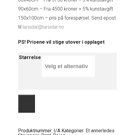
90x60cm – Fra 4500 kroner + 5% kunstavgift
150x100cm – pris på forespørsel. Send epost
til
larsidar@larsidar.no
PS! Prisene vil stige utover i opplaget
Størrelse
Snømåking
antall
Produktnummer:
I/A
Kategorier:
Et annerledes