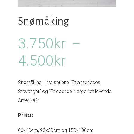
Snømåking
3.750
kr
–
Prisområd
4.500
kr
3.750kr
Snømåking – fra seriene “Et annerledes
til
Stavanger” og “Et døende Norge i et levende
Amerika?”
4.500kr
Prints:
60x40cm, 90x60cm og 150x100cm