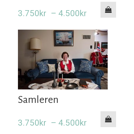
Prisområde:
3.750
kr
–
4.500
kr
3.750kr
til
4.500kr
Samleren
Prisområde:
3.750
kr
–
4.500
kr
3.750kr