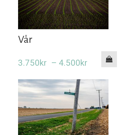
Vår
Prisområde:
3.750
kr
–
4.500
kr
3.750kr
til
4.500kr