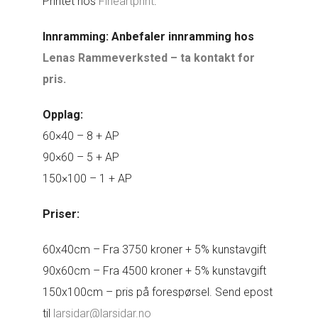
Printet hos
Fineartprint
.
Innramming: Anbefaler innramming hos
Lenas Rammeverksted – ta kontakt for
pris.
Opplag:
60×40 – 8 + AP
90×60 – 5 + AP
150×100 – 1 + AP
Priser:
60x40cm – Fra 3750 kroner + 5% kunstavgift
90x60cm – Fra 4500 kroner + 5% kunstavgift
150x100cm – pris på forespørsel. Send epost
til
larsidar@larsidar.no