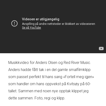
Musikkvideo for Anders Olsen og Red River Music.
Anders hadde fått tak i en del gamle smalfilmklipp
som passet perfekt til hans sang «Fortell meg igjen»
som handler om hans oppvekst på Kvitsøy på 60-
tallet. Sammen med noen nye opptak klippet jeg
dette sammen. Foto, regi og klipp.