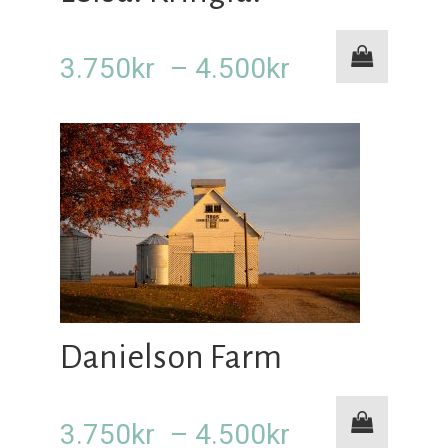
Prisområde:
3.750
kr
–
4.500
kr
3.750kr
til
4.500kr
Danielson Farm
Prisområde:
3.750
kr
–
4.500
kr