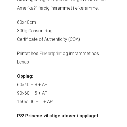
5.250kr.
er:
Amerika?” ferdig innrammet i eikeramme.
2.888kr.
60x40cm
300g Canson Rag
Certificate of Authenticity (COA)
Printet hos
Fineartprint
og innrammet hos
Lenas
Opplag:
60×40 – 8 + AP
90×60 – 5 + AP
150×100 – 1 + AP
PS! Prisene vil stige utover i opplaget