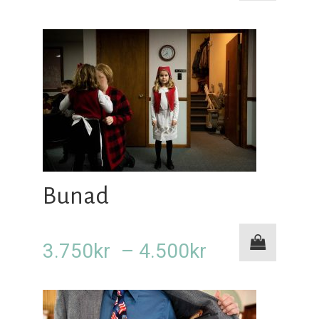
3.750kr
til
4.500kr
Bunad
Prisområde:
3.750
kr
–
4.500
kr
3.750kr
til
4.500kr