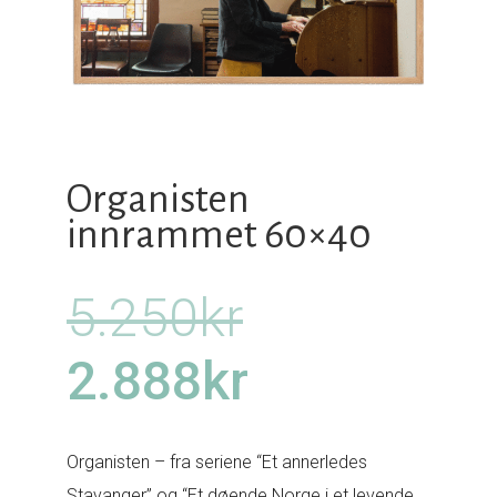
Organisten
innrammet 60×40
Opprinneli
5.250
kr
pris
Nåværend
2.888
kr
var:
pris
Organisten – fra seriene “Et annerledes
Stavanger” og “Et døende Norge i et levende