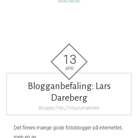
READ MORE
13
APR
Blogganbefaling: Lars
Dareberg
Blogger
,
Foto
,
Fotojournalistikk
Det finnes mange gode fotoblogger på internettet,
men en av…