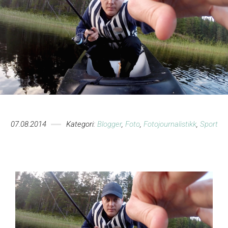
07.08.2014
Kategori:
Blogger
,
Foto
,
Fotojournalistikk
,
Sport