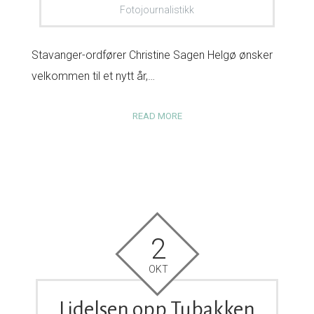
Fotojournalistikk
Stavanger-ordfører Christine Sagen Helgø ønsker
velkommen til et nytt år,…
READ MORE
2
OKT
Lidelsen opp Tubakken