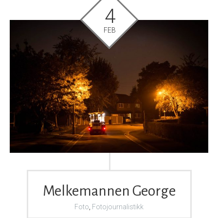
4
FEB
Melkemannen George
Foto
,
Fotojournalistikk