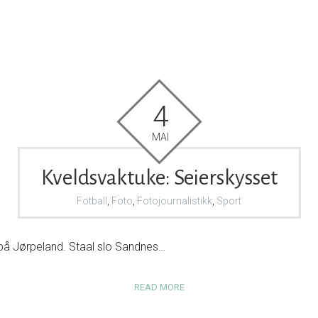
4
MAI
Kveldsvaktuke: Seierskysset
Fotball
,
Foto
,
Fotojournalistikk
,
Sport
å Jørpeland. Staal slo Sandnes…
READ MORE