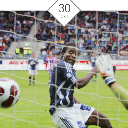
30
OKT