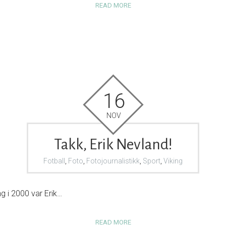
READ MORE
16
NOV
Takk, Erik Nevland!
Fotball
,
Foto
,
Fotojournalistikk
,
Sport
,
Viking
ng i 2000 var Erik…
READ MORE