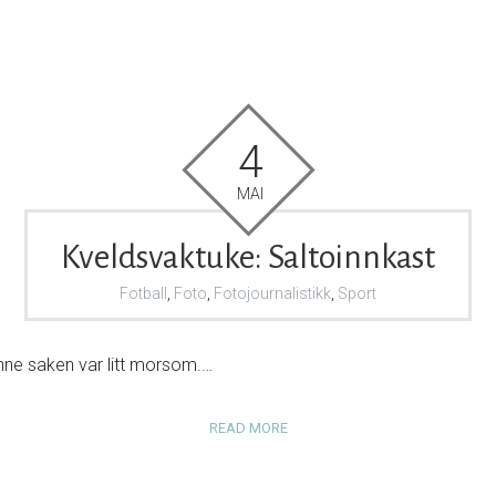
4
MAI
Kveldsvaktuke: Saltoinnkast
Fotball
,
Foto
,
Fotojournalistikk
,
Sport
nne saken var litt morsom.…
READ MORE