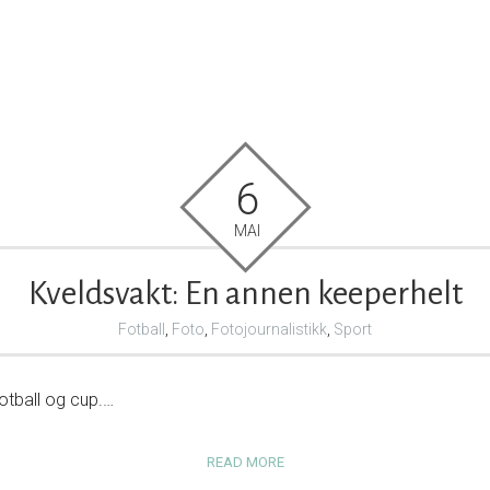
6
MAI
Kveldsvakt: En annen keeperhelt
Fotball
,
Foto
,
Fotojournalistikk
,
Sport
otball og cup.…
READ MORE