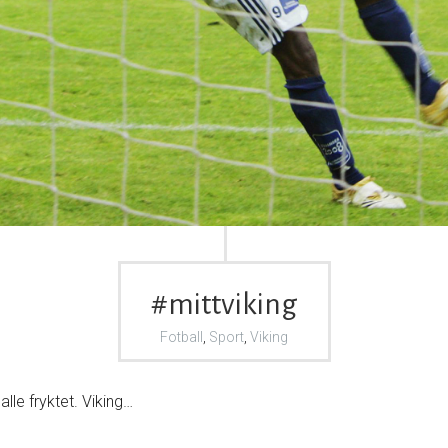
#mittviking
Fotball
,
Sport
,
Viking
alle fryktet. Viking…