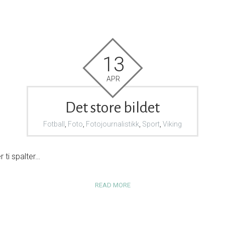
13
APR
Det store bildet
Fotball
,
Foto
,
Fotojournalistikk
,
Sport
,
Viking
r ti spalter…
READ MORE